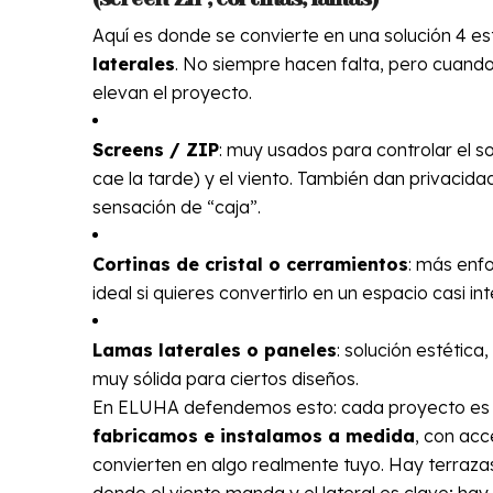
Aquí es donde se convierte en una solución 4 est
laterales
. No siempre hacen falta, pero cuando
elevan el proyecto.
Screens / ZIP
: muy usados para controlar el s
cae la tarde) y el viento. También dan privacida
sensación de “caja”.
Cortinas de cristal o cerramientos
: más enf
ideal si quieres convertirlo en un espacio casi inte
Lamas laterales o paneles
: solución estética,
muy sólida para ciertos diseños.
En ELUHA defendemos esto: cada proyecto es ú
fabricamos e instalamos a medida
, con acc
convierten en algo realmente tuyo. Hay terraz
donde el viento manda y el lateral es clave; hay