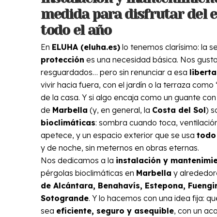
medida para disfrutar del e
todo el año
En
ELUHA (eluha.es)
lo tenemos clarísimo: la s
protección
es una necesidad básica. Nos gusta
resguardados… pero sin renunciar a esa
libert
vivir hacia fuera, con el jardín o la terraza como
de la casa. Y si algo encaja como un guante con 
de
Marbella
(y, en general, la
Costa del Sol
) s
bioclimáticas
: sombra cuando toca, ventilaci
apetece, y un espacio exterior que se usa
todo
y de noche, sin meternos en obras eternas.
Nos dedicamos a la
instalación y mantenimi
pérgolas bioclimáticas en
Marbella
y alrededor
de Alcántara, Benahavís, Estepona, Fuengi
Sotogrande
. Y lo hacemos con una idea fija: qu
sea
eficiente, seguro y asequible
, con un a