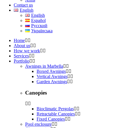
Contact us
English
English
Español
Русский
Українська
Home
About us
How we work
Services
Portfolio
Awnings in Marbella
Boxed Awnings
Vertical Awnings
Garden Awnings
Canopies
Bioclimatic Pergolas
Retractable Canopies
Fixed Canopies
Pool enclosure