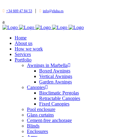
|
+34 669 47 84 53
info@eluha.es
Home
About us
How we work
Services
Portfolio
Awnings in Marbella
Boxed Awnings
Vertical Awnings
Garden Awnings
Canopies
Bioclimatic Pergolas
Retractable Canopies
Fixed Canopies
Pool enclosure
Glass curtains
Cement-free anchorage
Blinds
Enclosures
Arms