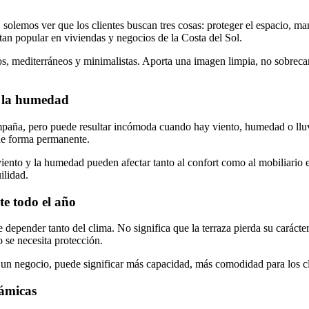
 solemos ver que los clientes buscan tres cosas: proteger el espacio, 
tan popular en viviendas y negocios de la Costa del Sol.
os, mediterráneos y minimalistas. Aporta una imagen limpia, no sobreca
 y la humedad
mpaña, pero puede resultar incómoda cuando hay viento, humedad o lluvi
 de forma permanente.
 viento y la humedad pueden afectar tanto al confort como al mobiliario
ilidad.
e todo el año
 depender tanto del clima. No significa que la terraza pierda su carácter
o se necesita protección.
 un negocio, puede significar más capacidad, más comodidad para los cl
rámicas