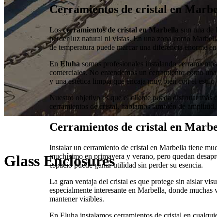
Cerramientos de cristal en Marbe
Los
cerramientos de cristal en Marbella
son una de l
perder luz natural ni vistas. En una zona como Marbella
de temperatura puede marcar una diferencia enorme en e
En
Eluha
somos profesionales instalando cerramientos d
comerciales. No entendemos un cerramiento como una s
y una estética limpia que encaja muy bien con el estilo 
Nuestro objetivo es que el cliente pueda disfrutar más 
cerramientos de cristal, hablamos también de amplitud,
Cerramientos de cristal en Marbel
Instalar un cerramiento de cristal en Marbella tiene m
muchísimo en primavera y verano, pero quedan desapro
Glass Enclosures
espacio puede ganar utilidad sin perder su esencia.
La gran ventaja del cristal es que protege sin aislar visu
especialmente interesante en Marbella, donde muchas vi
mantener visibles.
En Eluha instalamos cerramientos de cristal en cualquier