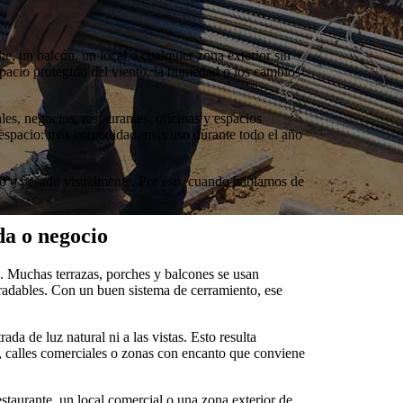
e, un balcón, un local o cualquier zona exterior sin
espacio protegido del viento, la humedad o los cambios
es, negocios, restaurantes, oficinas y espacios
 espacio: más comodidad, más uso durante todo el año
curo o pesado visualmente. Por eso, cuando hablamos de
da o negocio
e. Muchas terrazas, porches y balcones se usan
adables. Con un buen sistema de cerramiento, ese
ada de luz natural ni a las vistas. Esto resulta
s, calles comerciales o zonas con encanto que conviene
restaurante, un local comercial o una zona exterior de