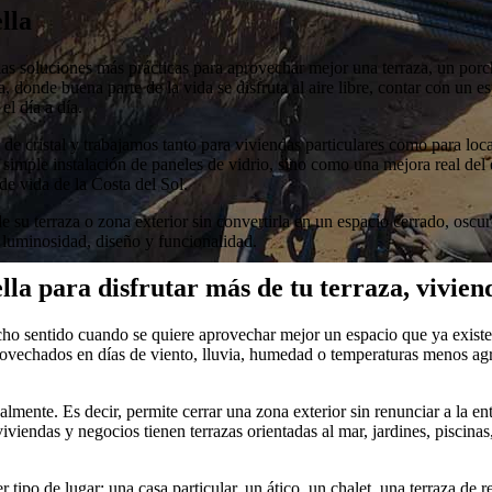
lla
as soluciones más prácticas para aprovechar mejor una terraza, un porch
, donde buena parte de la vida se disfruta al aire libre, contar con un 
l día a día.
e cristal y trabajamos tanto para viviendas particulares como para local
imple instalación de paneles de vidrio, sino como una mejora real del
de vida de la Costa del Sol.
de su terraza o zona exterior sin convertirla en un espacio cerrado, os
 luminosidad, diseño y funcionalidad.
la para disfrutar más de tu terraza, vivien
ucho sentido cuando se quiere aprovechar mejor un espacio que ya exist
vechados en días de viento, lluvia, humedad o temperaturas menos agr
almente. Es decir, permite cerrar una zona exterior sin renunciar a la entr
viendas y negocios tienen terrazas orientadas al mar, jardines, piscina
 tipo de lugar: una casa particular, un ático, un chalet, una terraza de 