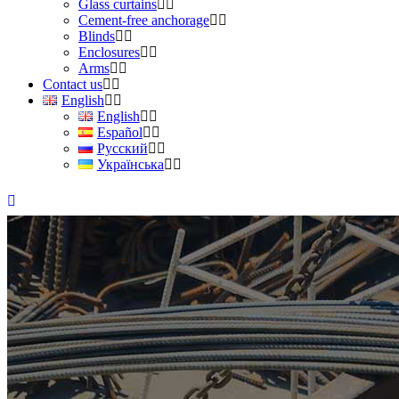
Glass curtains
Cement-free anchorage
Blinds
Enclosures
Arms
Contact us
English
English
Español
Русский
Українська