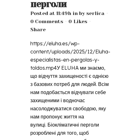
перголи
Posted at 11:49h
in
by
serlica
0 Comments
0
Likes
Share
https://eluha.es/wp-
content/uploads/2025/12/Eluha-
especialistas-en-pergolas-y-
toldos.mp4У ELUHA ми знаємо,
що відчуття захищеності є однією
з базових потреб для людей. Всім
нам подобається відчувати себе
захищеними і водночас
насолоджуватися свободою, яку
нам пропонує життя на
вулиці. Біокліматичні перголи
розроблені для того, щоб