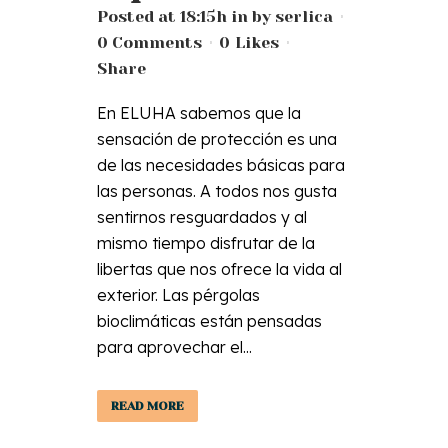
Posted at 18:15h
in
by
serlica
0 Comments
0
Likes
Share
En ELUHA sabemos que la
sensación de protección es una
de las necesidades básicas para
las personas. A todos nos gusta
sentirnos resguardados y al
mismo tiempo disfrutar de la
libertas que nos ofrece la vida al
exterior. Las pérgolas
bioclimáticas están pensadas
para aprovechar el...
READ MORE