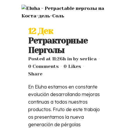
12 Дек
Ретракторные
Перголы
Posted at 11:26h
in
by
serlica
0 Comments
0
Likes
Share
En Eluha estamos en constante
evolución desarrollando mejoras
continuas a todos nuestros
productos. Fruto de este trabajo
os presentamos la nueva
generación de pérgolas